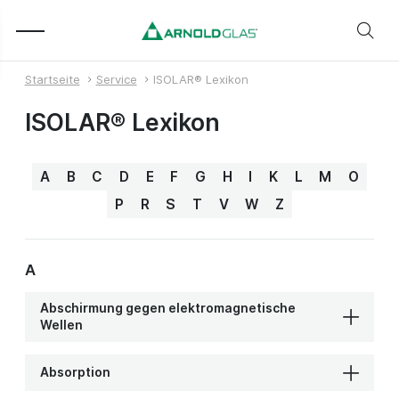
Startseite
Service
ISOLAR® Lexikon
ISOLAR® Lexikon
A
B
C
D
E
F
G
H
I
K
L
M
O
P
R
S
T
V
W
Z
A
Abschirmung gegen elektromagnetische
Wellen
Absorption