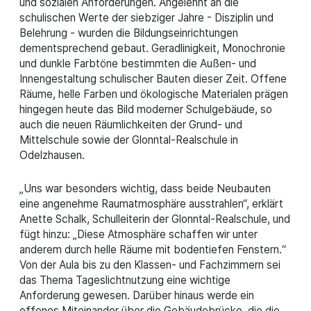
und sozialen Anforderungen. Angelehnt an die
schulischen Werte der siebziger Jahre - Disziplin und
Belehrung - wurden die Bildungseinrichtungen
dementsprechend gebaut. Geradlinigkeit, Monochronie
und dunkle Farbtöne bestimmten die Außen- und
Innengestaltung schulischer Bauten dieser Zeit. Offene
Räume, helle Farben und ökologische Materialen prägen
hingegen heute das Bild moderner Schulgebäude, so
auch die neuen Räumlichkeiten der Grund- und
Mittelschule sowie der Glonntal-Realschule in
Odelzhausen.
„Uns war besonders wichtig, dass beide Neubauten
eine angenehme Raumatmosphäre ausstrahlen“, erklärt
Anette Schalk, Schulleiterin der Glonntal-Realschule, und
fügt hinzu: „Diese Atmosphäre schaffen wir unter
anderem durch helle Räume mit bodentiefen Fenstern.“
Von der Aula bis zu den Klassen- und Fachzimmern sei
das Thema Tageslichtnutzung eine wichtige
Anforderung gewesen. Darüber hinaus werde ein
offenes Miteinander über die Gebäudebrücke, die die