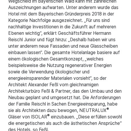
Wegscheid im Bayerischen Wald kann mit zahlreichen
Auszeichnungen aufwarten. Unter anderem wurde das
Hotel mit dem Bayerischen Gründerpreis 2018 in der
Kategorie Nachfolge ausgezeichnet. „Für uns sind
nachhaltige Investitionen in die Zukunft auf mehreren
Ebenen wichtig“, erklärt Geschäftsführer Hermann
Reischl Junior und fügt hinzu: „Deshalb haben wir uns
unter anderem neue Fassaden und neue Glasscheiben
einbauen lassen“. Die gesamte Hotelanlage basiere auf
einem ökologischen Gesamtkonzept, „welches
beispielsweise die Nutzung regenerativer Energien
sowie die Verwendung ökologischer und
energieeinsparender Materialen vorsieht“, so der
Architekt Alexander Feßl vom gleichnamigen
Architekturbüro Feßl & Partner, das den Umbau und den
Neubau geplant und umgesetzt hat. Die Anforderungen
der Familie Reischl in Sachen Energieeinsparung, habe
®
sie als Architekten dazu bewogen, NEUTRALUX
®
Gläser von ISOLAR
einzubauen. „Diese erfüllen sowohl
die energetischen als auch die ästhetischen Ansprüche“
des Hotels, so Feßl.