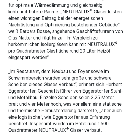
für optimale Wärmedämmung und gleichzeitig
®
lichtdurchflutete Räume. „NEUTRALUX
Gläser leisten
einen wichtigen Beitrag bei der energetischen
Nachrüstung und Optimierung bestehender Gebäude“,
weiß Barbara Bosse, angehende Geschäftsführerin von
Glas Natter und fügt hinzu: „Im Vergleich zu
®
herkömmlichen Isoliergläsern kann mit NEUTRALUX
pro Quadratmeter Glasfläche rund 20 Liter Heizöl
eingespart werden“.
„Im Restaurant, dem Neubau und Foyer sowie im
Schwimmbereich wurden sehr große und schwere
Scheiben dieses Glases verbaut“, erinnert sich Herbert
Eggerstorfer, Geschäftsführer von Eggerstorfer Stahl-
und Metallbau. Einzelne Scheiben seien 2,25 Meter
breit und vier Meter hoch, was vor allem eine statische
und thermische Herausforderung darstellte, „aber auch
eine logistische“, wie Eggerstorfer aus Erfahrung
berichtet. Insgesamt wurden im Hotel rund 1.500
®
Quadratmeter NEUTRALUX
Gläser verbaut.