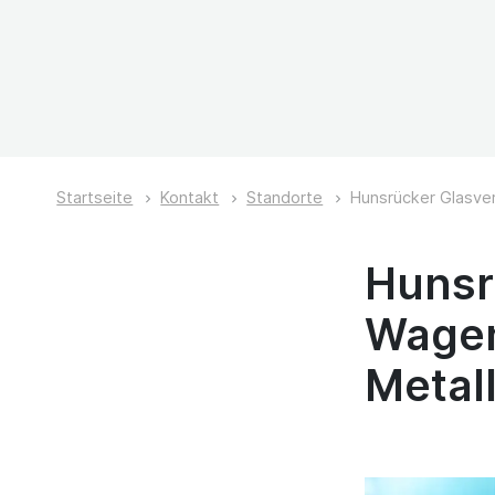
Startseite
Kontakt
Standorte
Hunsrücker Glasve
Hunsr
Wagen
Metal