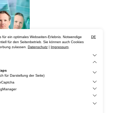
kmantel
ng Metallbau
5 277
en
rn