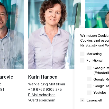
arevic
Karin Hansen
Peter Tüc
g
Werkleitung Metallbau
Vertriebsleitu
181
+49 6763 9305 275
+49 6763 930
E-Mail schreiben
E-Mail schreib
vCard speichern
vCard speiche