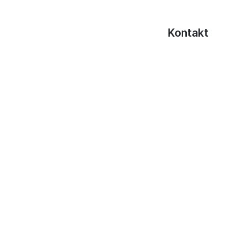
Kontakt
Hunsrücker Glas
Herbert-Kühn-St
55481 Kirchberg
Tel.:
+49 (0) 67
E-Mail schreiben
Webseite besuc