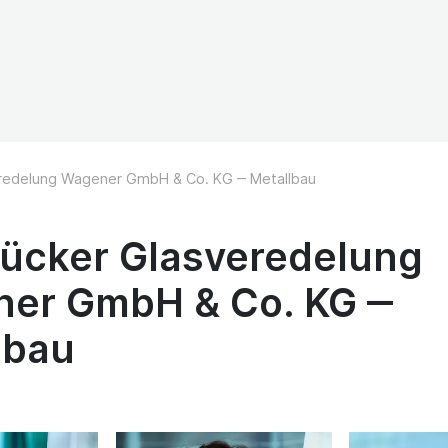
redelung Wagener GmbH & Co. KG ‒ Metallbau
ücker Glasveredelung
er GmbH & Co. KG ‒
lbau