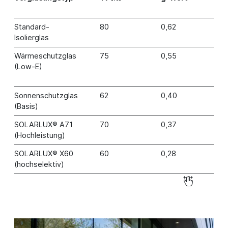
(
Standard-
80
0,62
1
Isolierglas
Wärmeschutzglas
75
0,55
1
(Low-E)
Sonnenschutzglas
62
0,40
1
(Basis)
SOLARLUX® A71
70
0,37
1
(Hochleistung)
SOLARLUX® X60
60
0,28
2
(hochselektiv)